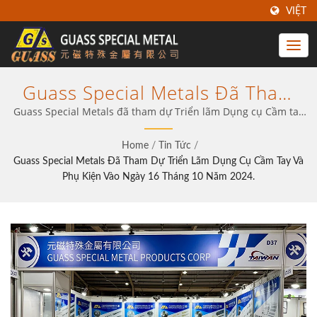
VIỆT
Guass Special Metals Đã Tham
Dự Triển Lãm Dụng Cụ Cầm Tay
Guass Special Metals đã tham dự Triển lãm Dụng cụ Cầm tay
và Phụ kiện vào ngày 16 tháng 10 năm 2024. | Mảnh carbide
Và Phụ Kiện Vào Ngày 16 Tháng
Guass – Được thiết kế tại Đài Loan cho Độ chính xác, Độ bền &
Home
/
Tin Tức
/
10 Năm 2024. | Đối Tác Đáng
Giá trị
Guass Special Metals Đã Tham Dự Triển Lãm Dụng Cụ Cầm Tay Và
Tin Cậy Của Bạn Trong Dụng Cụ
Phụ Kiện Vào Ngày 16 Tháng 10 Năm 2024.
Carbide Cho Gia Công Công
Nghiệp | Guass