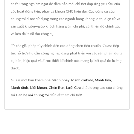
chất lượng nghiêm ngặt để đảm bảo mỗi chi tiết đáp ứng yêu cầu của
các hoạt động tiện, phay và khoan CNC hiện đại. Các công cụ của
chúng tôi được sử dụng trong các ngành hàng không, ô tô, điện tử và
sản xuất khuôn—giúp khách hàng giảm chi phí, cải thiện độ chính xác
và kéo dài tuổi thọ công cụ.
Từ các giải pháp tùy chỉnh đến các dòng chèn tiêu chuẩn, Guass tiếp
tục hỗ trợ nhu cầu công nghiệp đang phát triển với các sản phẩm dụng
cụ bền, hiệu quả và được thiết kế chính xác mang lại kết quả đo lường
được.
Guass mời bạn khám phá
Mảnh phay
,
Mảnh carbide
,
Mảnh tiện
,
Mảnh rãnh
,
Mũi khoan
,
Chèn Ren
,
Lưỡi Cưa
chất lượng cao của chúng
tôi.
Liên hệ với chúng tôi
để biết thêm chi tiết!