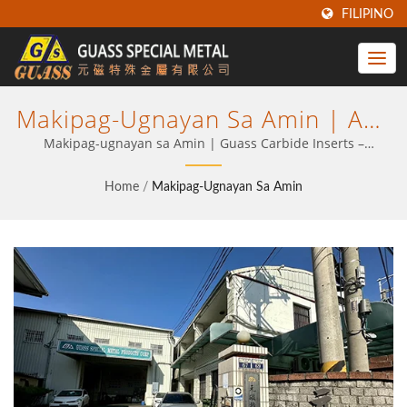
FILIPINO
Makipag-Ugnayan Sa Amin | Ang
Iyong Pinagkakatiwalaang
Makipag-ugnayan sa Amin | Guass Carbide Inserts –
Dinisenyo sa Taiwan para sa Katumpakan, Lakas & Halaga
Kasosyo Sa Carbide Tooling Para
Home
/
Makipag-Ugnayan Sa Amin
Sa Industrial Machining | Guass