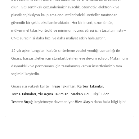
olun, ISO sertifikalı çözümlerimiz havacılık, otomotiv, elektronik ve
plastik enjeksiyon kalıplama endüstrilerindeki üreticiler tarafından
güvenilir bir şekilde kullanılmaktadır. Her bir insert, uzun ömür,
mükemmel talaş kontrolü ve minimum duruş süresi için tasarlanmıştır—
CNC sürecinizi daha hızlı ve daha maliyet etkin hale getirir.
15 yılı aşkın tungsten karbür sinterleme ve alet yeniliği uzmanlığı ile
Guass, hassas aletler için standart belirlemeye devam ediyor. Maksimum
dayanıklılık ve performans için tasarlanmış karbür insertlerimizin tam
seçimini keşfedin.
Guass sizi yüksek kaliteli
Freze Takımları
,
Karbür Takımlar
,
Torna Takımları
,
Yiv Açma Takımları
,
Matkap Ucu
,
Dişli Ekler
,
Testere Bıçağı
keşfetmeye davet ediyor.
Bize Ulaşın
daha fazla bilgi için!