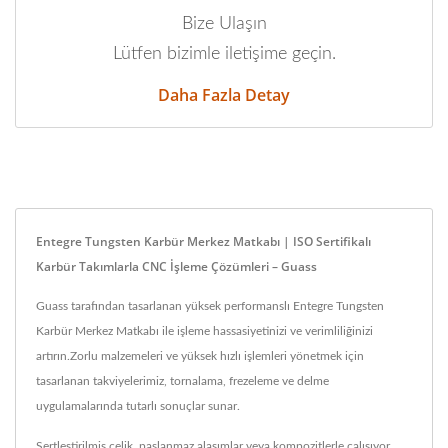
Bize Ulaşın
Lütfen bizimle iletişime geçin.
Daha Fazla Detay
Entegre Tungsten Karbür Merkez Matkabı | ISO Sertifikalı
Karbür Takımlarla CNC İşleme Çözümleri – Guass
Guass tarafından tasarlanan yüksek performanslı Entegre Tungsten
Karbür Merkez Matkabı ile işleme hassasiyetinizi ve verimliliğinizi
artırın.Zorlu malzemeleri ve yüksek hızlı işlemleri yönetmek için
tasarlanan takviyelerimiz, tornalama, frezeleme ve delme
uygulamalarında tutarlı sonuçlar sunar.
Sertleştirilmiş çelik, paslanmaz alaşımlar veya kompozitlerle çalışıyor