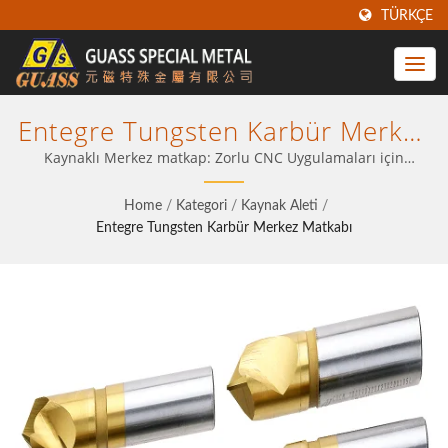
TÜRKÇE
Entegre Tungsten Karbür Merkez
Matkabı – Kanıtlanmış Takım
Kaynaklı Merkez matkap: Zorlu CNC Uygulamaları için
Tasarlandı
Teknolojisi Ile CNC Çıktınızı
Home
/
Kategori
/
Kaynak Aleti
/
Optimize Edin
Entegre Tungsten Karbür Merkez Matkabı