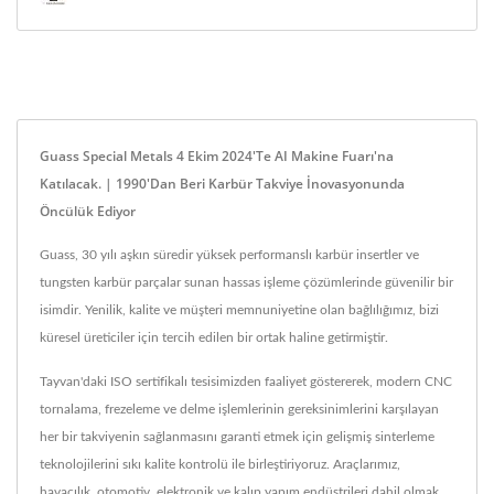
Guass Special Metals 4 Ekim 2024'te AI Makine Fuarı'na
Katılacak. | 1990'dan Beri Karbür Takviye İnovasyonunda
Öncülük Ediyor
Guass, 30 yılı aşkın süredir yüksek performanslı karbür insertler ve
tungsten karbür parçalar sunan hassas işleme çözümlerinde güvenilir bir
isimdir. Yenilik, kalite ve müşteri memnuniyetine olan bağlılığımız, bizi
küresel üreticiler için tercih edilen bir ortak haline getirmiştir.
Tayvan'daki ISO sertifikalı tesisimizden faaliyet göstererek, modern CNC
tornalama, frezeleme ve delme işlemlerinin gereksinimlerini karşılayan
her bir takviyenin sağlanmasını garanti etmek için gelişmiş sinterleme
teknolojilerini sıkı kalite kontrolü ile birleştiriyoruz. Araçlarımız,
havacılık, otomotiv, elektronik ve kalıp yapım endüstrileri dahil olmak