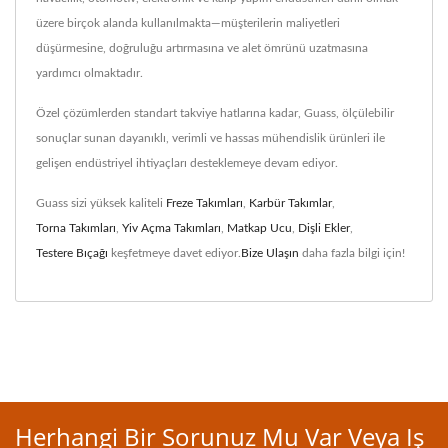
üzere birçok alanda kullanılmakta—müşterilerin maliyetleri
düşürmesine, doğruluğu artırmasına ve alet ömrünü uzatmasına
yardımcı olmaktadır.
Özel çözümlerden standart takviye hatlarına kadar, Guass, ölçülebilir
sonuçlar sunan dayanıklı, verimli ve hassas mühendislik ürünleri ile
gelişen endüstriyel ihtiyaçları desteklemeye devam ediyor.
Guass sizi yüksek kaliteli
Freze Takımları
,
Karbür Takımlar
,
Torna Takımları
,
Yiv Açma Takımları
,
Matkap Ucu
,
Dişli Ekler
,
Testere Bıçağı
keşfetmeye davet ediyor.
Bize Ulaşın
daha fazla bilgi için!
Herhangi Bir Sorunuz Mu Var Veya Iş