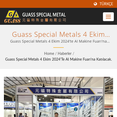
TÜRKÇE
Guass Special Metals 4 Ekim
2024'te AI Makine Fuarı'na
Guass Special Metals 4 Ekim 2024'te AI Makine Fuarı'na
katılacak. | Guass Karbür Insertler – Hassasiyet, Dayanıklılık
Katılacak. | Endüstriyel İşleme
ve Değer için Tayvan'da Tasarlandı
Home
/
Haberler
/
Için Karbür Aletlerde Güvenilir
Guass Special Metals 4 Ekim 2024'te AI Makine Fuarı'na Katılacak.
Ortağınız | Guass