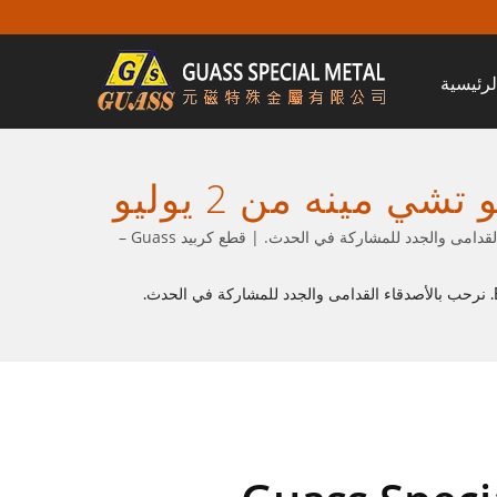
لرئيسية
Guass Special Metals ستشارك في معرض فيتنام-هو تشي مينه من 2 يوليو
لكشك هو BK4-7. نرحب بالأصدقاء القدامى والجدد
Guass Special Metals ستشارك في معرض فيتنام-هو تشي مينه من 2 يوليو إلى 5 يوليو 2024. رقم الكشك هو BK4-7. نرحب بالأصدقاء القدامى والجدد للمشاركة في الحدث. | قطع كربيد Guass –
ربيد للتشغيل الصناعي