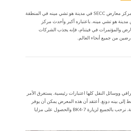
يقع مركز معارض SECC في مدينة هو تشي مينه في المنطقة
ن مدينة هو تشي مينه. باعتباره أكبر وأحدث مركز
ارض والمؤتمرات في فيتنام، فإنه يجذب الشركات
رضين من جميع أنحاء العالم.
افي ووسائل النقل كلها اعتبارات رئيسية. يستغرق الأمر
سيارة للوصول إلى مطار تان سون نات الدولي و40 دقيقة فقط إلى بينه دونغ. أعتقد أن هذه المعرض يمكن أن يوفر
فرصًا للتجار المحليين أو الشركات الكبيرة. تقدم الشركة منتجات ذات تكلفة فعالة. نرحب بالجميع لزيارة BK4-7 والحصول على مزايا