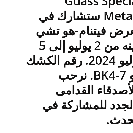
Guass Speci
Metals ستشارك في
رض فيتنام-هو تشي
مينه من 2 يوليو إلى 5
يوليو 2024. رقم الكشك
هو BK4-7. نرحب
لأصدقاء القدامى
لجدد للمشاركة في
حدث.
زيت
نوع التقطيع إيسكار