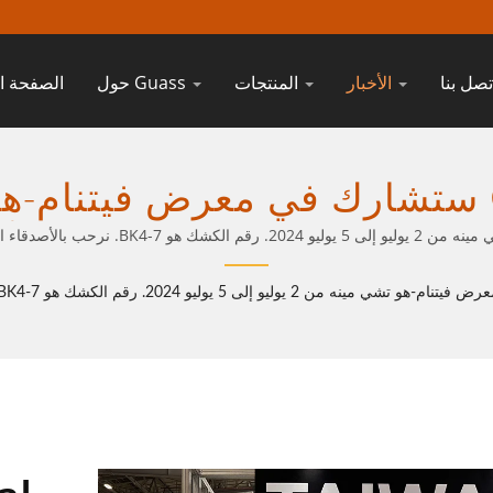
تصل بنا
الأخبار
المنتجات
حول Guass
الصفحة ا
إلى 5 يوليو 2024. رقم ا
مصممة في تايوان للدقة والقوة والقيمة
شريكك الموثوق في أدوات الك
| Guass