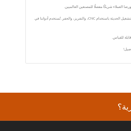
نحن نعمل من منشأتنا المعتمدة من ISO في تايوان، حيث نجمع بين تقنيات التلبيد المتقدمة مع رقابة صارمة على الجودة لضمان أن كل إدخال يلبي متطلبات عمليات التشغيل الحديثة باستخدام CNC، والتفريز، والحفر. تُستخدم أدواتنا في
صيل!
ية؟