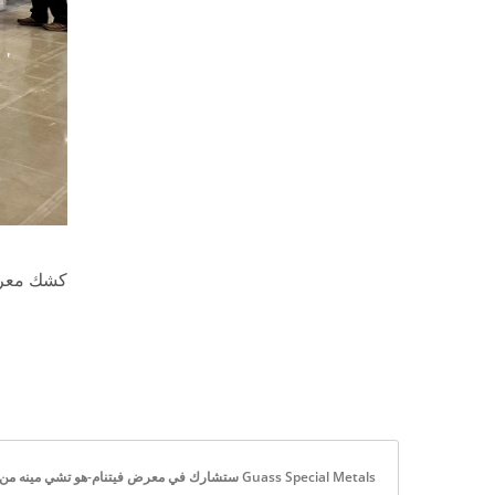
كشك معرض Guass في هو 
Guass Special Metals ستشارك في معرض فيتنام-هو تشي مينه من 2 يوليو إلى 5 يوليو 2024. رقم الكشك هو BK4-7. نرحب بالأصدقاء القدامى والجدد للمشاركة في الحدث. | رائدة في الابتكار في إدخالات الكربيد منذ 1990