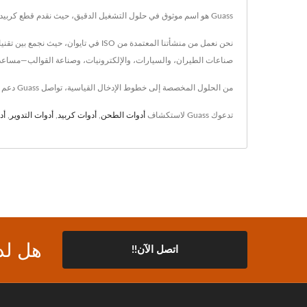
Guass هو اسم موثوق في حلول التشغيل الدقيق، حيث نقدم قطع كربيد عالية الأداء وقطع من كربيد التنجستن لأكثر من 30 عامًا. لقد جعلتنا التزامنا بالابتكار والجودة ورضا العملاء شريكًا مفضلًا للمصنعين العالميين.
صناعات الطيران، والسيارات، والإلكترونيات، وصناعة القوالب—مساعدين 
من الحلول المخصصة إلى خطوط الإدخال القياسية، تواصل Guass دعم الاحتياجات الصناعية المتطورة من خلال منتجات أدوات متينة وفعالة ومهندسة بدقة تقدم نتائج قابلة للقياس.
تدعوك Guass لاستكشاف
أدوات الطحن
,
أدوات كربيد
,
أدوات التدوير
,
أد
هل لد
اتصل الآن!!