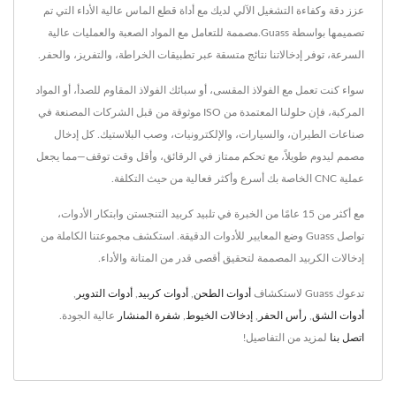
عزز دقة وكفاءة التشغيل الآلي لديك مع أداة قطع الماس عالية الأداء التي تم
تصميمها بواسطة Guass.مصممة للتعامل مع المواد الصعبة والعمليات عالية
السرعة، توفر إدخالاتنا نتائج متسقة عبر تطبيقات الخراطة، والتفريز، والحفر.
سواء كنت تعمل مع الفولاذ المقسى، أو سبائك الفولاذ المقاوم للصدأ، أو المواد
المركبة، فإن حلولنا المعتمدة من ISO موثوقة من قبل الشركات المصنعة في
صناعات الطيران، والسيارات، والإلكترونيات، وصب البلاستيك. كل إدخال
مصمم ليدوم طويلاً، مع تحكم ممتاز في الرقائق، وأقل وقت توقف—مما يجعل
عملية CNC الخاصة بك أسرع وأكثر فعالية من حيث التكلفة.
مع أكثر من 15 عامًا من الخبرة في تلبيد كربيد التنجستن وابتكار الأدوات،
تواصل Guass وضع المعايير للأدوات الدقيقة. استكشف مجموعتنا الكاملة من
إدخالات الكربيد المصممة لتحقيق أقصى قدر من المتانة والأداء.
تدعوك Guass لاستكشاف
أدوات الطحن
,
أدوات كربيد
,
أدوات التدوير
,
أدوات الشق
,
رأس الحفر
,
إدخالات الخيوط
,
شفرة المنشار
عالية الجودة.
اتصل بنا
لمزيد من التفاصيل!