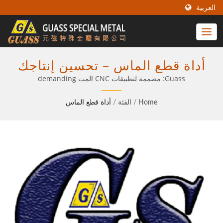
العربية
أداة قطع الماس – تحسين إنتاجك
باستخدام CNC مع تقنية الإدخال
Guass: مصممة لتطبيقات CNC المت demanding
المثبتة
Home
/
الفئة
/
أداة قطع الماس