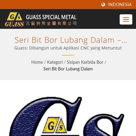
INDONESIA
Seri Bit Bor Lubang Dalam –
Optimalkan Output CNC Anda
Guass: Dibangun untuk Aplikasi CNC yang Menuntut
Dengan Teknologi Insert Yang
Home
/
Kategori
/
Sisipan Karbida Bor
/
Terbukti
Seri Bit Bor Lubang Dalam