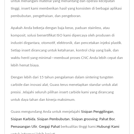
untuk menangani material yang menantang dan operasi kecepatan
tinggi, insert kami memberikan hasil yang konsisten di berbagai aplikasi
pembubutan, pengefraisan, dan pengeboran.
Apakah Anda bekerja dengan baja keras, paduan stainless, atau
komposit, solusi bersertifikat ISO kami dipercaya oleh produsen di
industri dirgantara, otomotif, elektronik, dan pencetakan injeksi plastik.
Setiap insert dirancang untuk ketahanan, kontrol chip yang baik, dan
waktu henti yang minimal—membuat proses CNC Anda lebih cepat dan
lebih hemat biaya.
Dengan lebih dari 15 tahun pengalaman dalam sintering tungsten
carbide dan inovasi alat, Guass terus menetapkan standar untuk alat
presisi. Jelajahi seluruh pilihan insert carbide kami yang dirancang
untuk daya tahan dan kinerja maksimum.
Guass mengundang Anda untuk menjelajahi
Sisipan Penggilingan
,
Sisipan Karbida
,
Sisipan Pembubutan
,
Sisipan grooving
,
Pahat Bor
,
Pemasangan Ulir
,
Gergaji Pahat
berkualitas tinggi kami.
Hubungi Kami