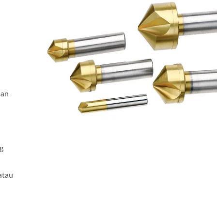
ian
n
g
atau