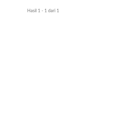
Hasil 1 - 1 dari 1
Tipe Alur Iscar
T
P