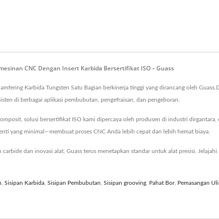
mesinan CNC Dengan Insert Karbida Bersertifikat ISO – Guass
hamfering Karbida Tungsten Satu Bagian berkinerja tinggi yang dirancang oleh Guas
sisten di berbagai aplikasi pembubutan, pengefraisan, dan pengeboran.
posit, solusi bersertifikat ISO kami dipercaya oleh produsen di industri dirgantara, ot
 henti yang minimal—membuat proses CNC Anda lebih cepat dan lebih hemat biaya.
arbide dan inovasi alat, Guass terus menetapkan standar untuk alat presisi. Jelajahi
n
,
Sisipan Karbida
,
Sisipan Pembubutan
,
Sisipan grooving
,
Pahat Bor
,
Pemasangan Uli