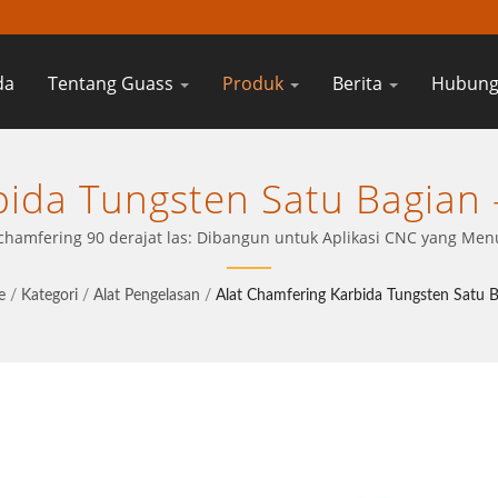
da
Tentang Guass
Produk
Berita
Hubung
bida Tungsten Satu Bagian
engan Teknologi Insert Ya
 chamfering 90 derajat las: Dibangun untuk Aplikasi CNC yang Men
e
/
Kategori
/
Alat Pengelasan
/
Alat Chamfering Karbida Tungsten Satu 