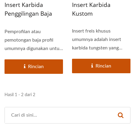
Insert Karbida
Insert Karbida
Penggilingan Baja
Kustom
Bagian
Insert freis khusus
Pemprofilan atau
umumnya adalah insert
pemotongan baja profil
karbida tungsten yang
umumnya digunakan untuk
dirancang untuk peralatan
memproses alur besar pada
dan perangkat...
rel,...
Rincian
Rincian
Hasil 1 - 2 dari 2