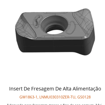
Insert De Fresagem De Alta Alimentação
GW1863-1, LNMU030310ZER-TU, GS0128