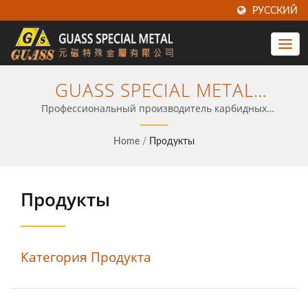
РУССКИЙ
GUASS SPECIAL METAL
PRODUCTS CORP.
Профессиональный производитель карбидных
инструментов - ваш партнер по ЧПУ.
Home
/
Продукты
Продукты
Категория Продукта