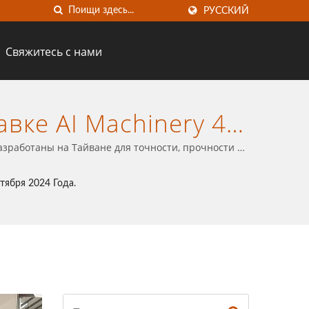
РУССКИЙ
Свяжитесь с нами
авке AI Machinery 4
тнер В Карбидных
разработаны на Тайване для точности, прочности и
ботки | Guass
ктября 2024 Года.