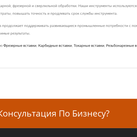
арной, фрезерной и сверлильной обработки. Наши инструменты используются 
атраты, повышать точность и продлевать срок службы инструмента.
ss продолжает поддерживать развивающиеся промышленные потребности с по
имые результаты.
ую
Фрезерные вставки
,
Карбидные вставки
,
Токарные вставки
,
Резьбонарезные в
Консультация По Бизнесу?