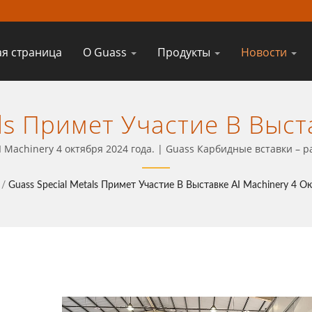
ая страница
О Guass
Продукты
Новости
ls Примет Участие В Выст
да. | Ваш Надежный Пар
AI Machinery 4 октября 2024 года. | Guass Карбидные вставки – 
ценности
 Для Промышленной Обра
/
Guass Special Metals Примет Участие В Выставке AI Machinery 4 О