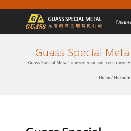
Главн
Guass Special Meta
Октября 2024 Го
Guass Special Metals примет участие в выставке 
Инструментах
Home
/
Новости