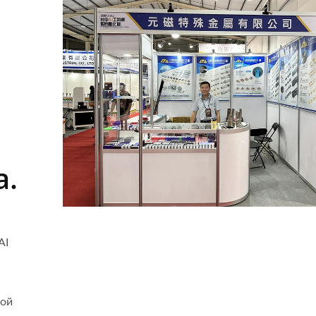
а.
AI
кой
Тип Сверления И
Тип Iscar Для Наре