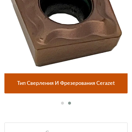
Тип Сверления И Фрезерования Cerazet