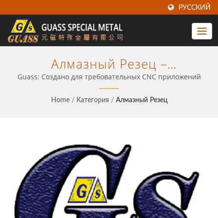
РУССКИЙ
Алмазный Резец –
Оптимизируйте Свою
Guass: Создано для требовательных CNC приложений
Продукцию С ЧПУ С Помощью
Home
/
Категория
/
Алмазный Резец
Проверенной Технологии
Вставок