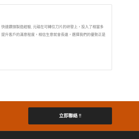
片, 快速鑽頭製造經驗, 元磁在可轉位刀片的研發上，投入了相當多
，提升客戶的滿意程度，相信生意就會長遠，選擇我們的優勢正是
立即聯絡 !!