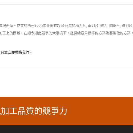
商。成立於西元1990年並擁有超過15年的槽刀片, 車刀片, 銑刀, 圓鋸片, 銑刀
加工上的困難，在如今如此競爭的大環境下，提供給客戶標準的方案及客製化的方案
刀具
並
立即聯絡我們
。
現加工品質的競爭力