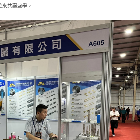
位來共襄盛舉。