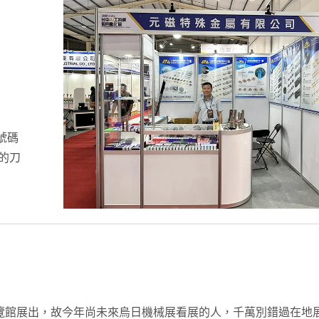
號碼
的刀
Cerazt 鑽銑對應
Iska 切槽對應
覽館展出，故今年尚未來烏日機械展看展的人，千萬別錯過在地