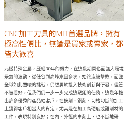
CNC加工刀具的MIT首選品牌，擁有
極高性價比，無論是買家或賣家，都
皆大歡喜
元磁特殊金屬，歷經30年的努力，在這段期間也面臨大環境
景氣的波動，從低谷到高峰來回多次，始終沒被擊敗，面臨
全球如此嚴峻的挑戰，仍然勇於投入技術創新與研發，儘管
不被看好，但我們仍一步一步完成這艱鉅的任務，這幾年推
出許多優秀的產品給客戶，在銑削、鑽削、切槽切斷的加工
上獲得客戶相當大的肯定，尤其是在加工高硬度或難削材的
工件，表現特別良好；在內、外徑的車削上，也不斷地研
發，目前趕上了日系品牌的水準，望大家既然來到元磁官