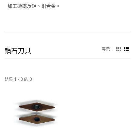
加工鑄鐵及鋁、銅合金。
鑽石刀具
展示：
結果 1 - 3 的 3