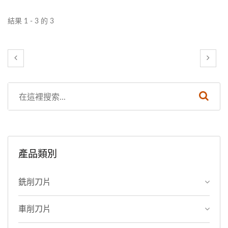
且具有均勻的硬度和性質，這種結構賦予單晶鑽石出色的硬
度、優異的熱傳導性和優越的光學性能，單晶鑽石是地球上
結果 1 - 3 的 3
最硬的材料，具有極高的硬度，高透明度和折射率。這使得
它在光學器件和高精度光學應用中具有重要地位，在製造單
晶鑽石上，需要高度專業的技術和設備，因此成本較高。然
而，由於其優越的性能，它在某些特定應用中具有重要價
值。
產品類別
銑削刀片
車削刀片